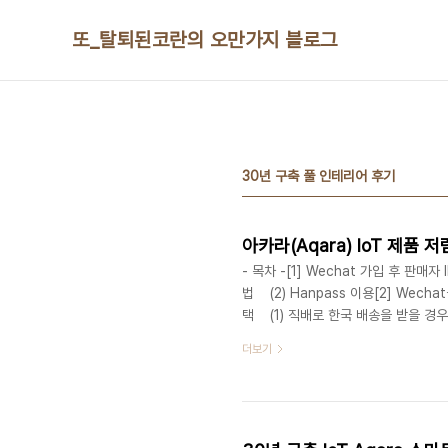
본문 바로가기
또_탈퇴된코란의 오만가지 블로그
30년 구축 풀 인테리어 후기
- 목차 -[1] Wechat 가입 후 판매
법 (2) Hanpass 이용[2] Wech
택 (1) 직배로 한국 배송을 받을 경
을 경우 -. 훗타운 이용 추천아카라
더보기
에 비하면 부족한 라인업에 직구를 하
하거나 타오바오에서 사서 배송대행업체
렴하게 구매하는 방법이 있어서 소개하