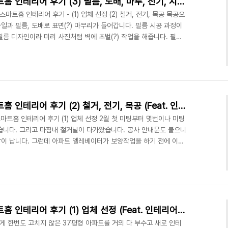
30년 구축 IoT Aqara 스마트홈 인테리어 후기 (3) 필름, 도배, 마루, 전기, 시스템 에어컨 (Feat. 인테리어쇼) 그리드디자인 인쇼스타일
a 스마트홈 인테리어 후기 - (1) 업체 선정 (2) 철거, 전기, 목공 목공으
타일과 필름, 도배로 표면(?) 마무리가 들어갑니다. 필름 시공 과정이
름 디자인이라 미리 사진처럼 벽에 초벌(?) 작업을 해줍니다. 필름
팽창으로 벌어져서 뒤에 목공면이 보이게 되는데 미리 필름과 필름 사
서, 필름이 벌어져도 뒤에 필름이 보여 티가 안나게 합니다. 이러면
생기는 분절라인이 사라지게 되어서 벽면 한판이 통째로 이어져보이는
수가 더 많이 드므로 돈이 ..
30년 구축 IoT Aqara 스마트홈 인테리어 후기 (2) 철거, 전기, 목공 (Feat. 인테리어쇼) 그리드디자인 인쇼스타일
 스마트홈 인테리어 후기 (1) 업체 선정 2월 첫 미팅부터 몇번이나 미팅
습니다. 그리고 마침내 철거날이 다가왔습니다. 공사 안내문도 붙으니
이 납니다. 그런데 아파트 엘레베이터가 보양작업을 하기 전에 이미
이 인테리어를 할 때, 바로 밑에 집도 인테리어를 하고 있었습니다. 서
 엘레베이터 보양은 밑에 집을 인테리어 하는 업체가 이미 해둔거였습
서 사용했습니다. 승강기 사용료는 조금 비쌌는데, 구축 아파트에 엘
 공사 중 불편하실 분들이 계실테니 어쩔 수..
30년 구축 IoT Aqara 스마트홈 인테리어 후기 (1) 업체 선정 (Feat. 인테리어쇼) 그리드디자인 인쇼스타일
게 한번도 고치지 않은 37평형 아파트를 거의 다 부수고 새로 인테