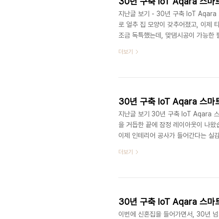
지난글 보기 - 30년 구축 IoT Aqar
로 얼추 집 모양이 갖추어졌고, 이제 
조금 독특했는데, 맞댐시공이 가능한 필
과 필름이 맞대어지는 곳은, 수축과 
더보기
이 공간에 필름을 작은 면적으로 깔아줘
장점이, 필름 시공시 어쩔 수 없이 
일체감을 느낄 수 있게 됩니다. 대신 공
지난글 보기 30년 구축 IoT Aqara
을 거듭한 끝에 잠정 레이아웃이 나왔
이제 인테리어 공사가 들어간다는 실감
보양이 되어있었는데... 마침 저희 집
더보기
로 소음 심한 날도 조금씩 겹쳤었죠.
니다. 저희는 감사하게도 그대로 이어
레베이터도 1개 뿐이기 때문에 인테리어
이번에 신혼집을 들어가면서, 30년 넘