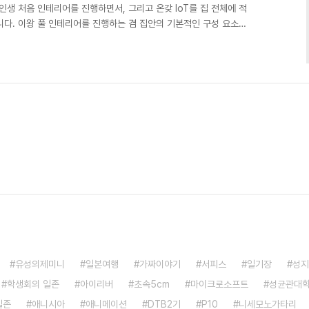
인생 처음 인테리어를 진행하면서, 그리고 온갖 IoT를 집 전체에 적
다. 이왕 풀 인테리어를 진행하는 겸 집안의 기본적인 구성 요소들,
벨, 온도조절기, 로봇청소기, 베스히터(휴젠트st), 건조대, 수건걸이,
하게 되었습니다. IoT 이야기는 뒤에 하도록 하고, 인테리어 진행 과
어에 대해 하나도 모르던 제가 원하는 가장 큰 하나는 넓은 아일랜드
려는 집이 37평인 주제에 40평대..
유성의제미니
일본여행
가짜이야기
서피스
일기장
성지
학생회의 일존
아이리버
초속5cm
마이크로소프트
성균관대
일존
애니시아
애니메이션
DTB2기
P10
니세모노가타리