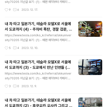
과정을 먼저 적고자 합니다. 우선 인테리어에 대해 하나도
sity70205 지난글 보기 : (1) - 배편 예약부터 카페리 탑
모르던 제가 원하는 가장 큰 하나는 넓은 아일랜드가 있는
승까지 https://coran.co.kr/825 (2) - 후쿠오카,오사카
작성시간
9
6
2023. 12. 17.
주방이었습니다. 문제는 들어가려는 집이 37평인 주제에
그리고 도쿄 입성 https://coran.co.kr/826 (3) - 도쿄
40평대..
에서 만난 인연들 https://coran.co.kr/827 (4) - 주차
비 폭탄, 경찰 검문, 그리고 다시 만난 인연들 https://cor
내 차 타고 일본가기, 테슬라 모델X로 서울에
an.co.kr/828 어제 주차한 코인 주차장은 오전 8시까지
서 도쿄까지 (4) - 주차비 폭탄, 경찰 검문, 그
1시간에 100엔인 곳이라 아침 8시에 일찍 차를 뺍니다. 도
글 내용
리고 다시 만난 인연들 (일본 카페리)
쿄로 오기 전에 들렸던 후지산 앞 고텐바의 수퍼차저가 있
https://www.tesla.com/ko_kr/referral/skkuniver
는 음식점에 두고 온 옷을 찾으러 이동합니다. 당시 비가 와
sity70205 지난글 보기 : (1) - 배편 예약부터 카페리 탑
서 후지산을 배경으로 사진을..
승까지 https://coran.co.kr/825 (2) - 후쿠오카,오사카
작성시간
5
4
2023. 12. 10.
그리고 도쿄 입성 https://coran.co.kr/826 (3) - 도쿄
에서 만난 인연들 https://coran.co.kr/827 도쿄 입성
후 첫날밤이 지나고 다음날... 어머니께 부탁 받은 바오바오
내 차 타고 일본가기, 테슬라 모델X로 서울에
가방을 사러 다카시마야 백화점 오픈런을 하기 위해 나왔
서 도쿄까지 (3) - 도쿄에서 만난 인연들 (일
습니다. 일본에서 처음 본 '번호판 인식' 주차장이었는데,
글 내용
본 카페리)
밖에는 '코인 주차장' 이라고 써있어서 어제 번호판 인식인
https://www.tesla.com/ko_kr/referral/skkuniver
지 모르고 들어왔습니다. 차단기가 잘 열리길래 한국 번호
sity70205 지난글 보기 : (1) - 배편 예약부터 카페리 탑
판이라도 무언가 인식했나보다 하고 주차하고, 다음날 ..
승까지 https://coran.co.kr/825 (2) - 후쿠오카,오사카
작성시간
3
0
2023. 12. 9.
그리고 도쿄 입성 https://coran.co.kr/826 도쿄에서의
첫날밤, 다시 날이 밝았습니다. 이제는 보시는 분들도 익숙
한, 이유 없이 뒷문 열고 찍은 충전 중인 모델X 사진입니다.
내 차 타고 일본가기, 테슬라 모델X로 서울에
사실상 후쿠오카에서 이틀만에... 도쿄에 생각보다 너무 일
서 도쿄까지 (2) - 후쿠오카,오사카 그리고 도
찍 오게 되어서, 무엇을 할까 고민하던 중 좀 더 멀리 가보