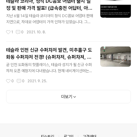
테슬라 코리아, 정식 DC콤보 어댑터 출시 일
tabase 의 컨테이너 이름을 확인합니다. 저의 경우 tesla
정 및 판매 가격 발표! (급속충전 어답터, 아답
mate_database_1 입니다. docker-compose.yml
글 내용
터)
이 있는 폴더에서 docker exec -it 데이터베이스컨테이
지난 6월 14일 테슬라 코리아의 정식 DC콤보 어댑터 판매
너이름 psql -U teslamate -W teslamate 을 입력합
지연으로, 차데모 어댑터의 가격 인하가 있었습니다. 그로
니다. 저의 경우​ docker exec -it teslamate_databa
부터 약 117일 뒤인 오늘 10월 8일... [출시 일정] 10/19
작성시간
1
0
2021. 10. 8.
se_1 psql -..
(화) : 우선 구매권 소지 오너 대상 판매 개시 (별도 안내 예
정) 10/26(화) : Tesla Shop 공식 판매 개시 *제품 통관
상황에 따라 출시 일정이 변경될 수 있습니다. *CCS 콤보
테슬라 인천 신규 수퍼차저 발견, 미추홀구 도
1 어댑터는 Model 3 및 Model Y 에서만 사용하실 수 있
화동 수퍼차저 전경! (슈퍼차저, 슈퍼차져, 엘
습니다. *Model S 및 Model X에서는 사용하실 수 없으
글 내용
리웨이)
며, 국내 충전 인프라와의 호환성 분석이 완료되면 추후 출
곧 인천 도화동의 핫플레이스, 테슬라 성지가 될 신규 수퍼
시 관련 정보를 안내드릴 예정입니다. 마침내 테슬라 코리
차저 오픈 예정지에 다녀왔습니다. 현재 네비게이션에는
아의 정식 CCS1 DC콤보 어댑터의 판매 가격과 출시 일정
'CGV 인천도화' 를 찍고 가면 됩니다. 입구에 오면 왼쪽에
작성시간
0
0
2021. 9. 25.
이 공개되었습니다. 판매 가..
'TESLA SUPERCHARGER' 안내판이 서있습니다. 9/2
5 기준 아직 공사가 마무리 되지 않았습니다. 신규 건물 답
게 아주 주차장 진입로가 쾌적합니다. 정말 여기서 진출입
더보기
시 긁는다는 건 말도 되지 않습니다. 마음에 듭니다. 위치는
지하 4층입니다. 지하 4층까지 오면 TESLA SUPERCH
ARGER 안내가 붙어있습니다. 화살표 따라서 가면 됩니
다. 규모를 제대로 모르고 왔는데, 엄청나네요 도착하니 전
방과 우측으로 TESLA ZONE이 펼쳐집니다. 수퍼차저와
데차가 매우 많이 있습니다. 특이하게 수퍼차저가 있는 곳
의안내
티스토리
로그인
고객센터