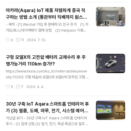
단합니..
수가 꽉 찬 링크입니다.추천인 수 누적은 25년 1월 1일부
터 초기화되오니 참고 부탁드립니다.테슬라 코리아에서 2
아카라(Aqara) IoT 제품 저렴하게 중국 직
024년 10월 9일부터 신규 레퍼럴(추천인) 할인 혜택을 시
구하는 방법 소개 (통관부터 직배까지 원스
행하였습니다.이번 프로그램은 추천인 코드를 사용하여 구
글 내용
톱)
매하시는 분께는 66만원 상당의 혜택을 주고코드를 제공
- 목차 -[1] Wechat 가입 후 판매자 ID 친구 추가 (1) 카
해주시는 분에게는 33만원 상당의 혜택을 줍니다.온라인
카오/토스/네이버페이 결제 방법 (2) Hanpass 이용
으로 차를 적극적으로 판매하는 테슬라답게, 레퍼럴(추천
[2] Wechat을 통해 원하는 제품과 수량 이야기[3] 결
작성시간
6
11
2024. 7. 13.
인) 코드 적용도 매우 간단합니다.우선 아래 링크를 통하여
제 진행[4] 배송 방법 선택 (1) 직배로 한국 배송을 받
접속합니다. (또_탈퇴된코란의 추..
을 경우 -. 개인통관번호만 준비하면 OK (2) 배송대행
업체를 통해서 받을 경우 -. 훗타운 이용 추천아카라의 제
구형 모델X의 고전압 배터리 교체수리 후 주
품들이 한국에 출시가 되고 있지만,높은 가격과 그리고 중
행가능거리 110km 증가!?
국에 비하면 부족한 라인업에 직구를 하시는 분들이 많으
글 내용
실 겁니다. 중국 아카라 제품을 알리로 직배송 직구하거
https://www.tesla.com/ko_kr/referral/skkuniver
나 타오바오에서 사서 배송대행업체(훗타운)으로 보내
sity70205 구형 테슬라 모델S와 모델X에 장착된 구형 1
서 보통 사실 텐데, 그렇게 구매한 것보다 더 저렴하게 구매
00kWh 배터리는 고질병이 있습니다. 갑자기 BMS 오류
작성시간
5
7
2024. 4. 6.
하는 방법이 있어서 소개하고자 글을 올려봅니다..
를 뿜어내면서 죽어버린다는 치명적인 이슈죠. 보통 80,0
00km 주행거리를 넘기면 발생하든 것으로 알고 있는데
저도 기가막히게 80,000km를 넘기자마자 83,387km
30년 구축 IoT Aqara 스마트홈 인테리어 후
에서 죽었습니다. 이정도라면 리콜이 되어야하는 게 아닌
기 (3) 필름, 도배, 마루, 전기, 시스템 에어컨
가 싶은데.. 무튼 지금까지 테슬라 정책으로는 8년 보증기
글 내용
(Feat. 인테리어쇼) 그리드디자인 인쇼스타
간 내의 경우 배터리 교체 대응입니다. 모델S와 모델X의
지난글 보기 - 30년 구축 IoT Aqara 스마트홈 인테리어
일
고전압 배터리 고장 오류는 위 사진과 같은 에러를 뿜어냅
후기 - (1) 업체 선정 (2) 철거, 전기, 목공 목공으로 얼추 집
니다. 거의 다 저런 오류를 띄우면서 뻗어버리니 참고하시
모양이 갖추어졌고, 이제 타일과 필름, 도배로 표면(?) 마무