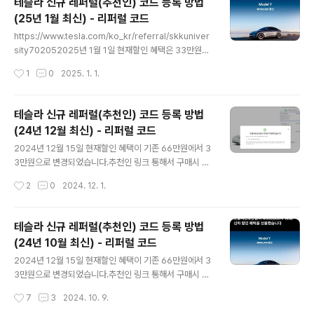
테슬라 신규 레퍼럴(추천인) 코드 등록 방법
둘째날부터 이용했는데,후쿠오카 공항에서 바로 렌트카를
(25년 1월 최신) - 리퍼럴 코드
이용하신다면 비행기 도착시간 +30분 정도로 맞춰서 대
글 내용
여시간을 선택하시면 됩니다.차종과 메이커는 매우 다양합
https://www.tesla.com/ko_kr/referral/skkuniver
니다.일반 가족이라면 4~5인승에서 적당한 차를 고르시면
sity702052025년 1월 1일 현재할인 혜택은 33만원입
되고가족이 좀 많으면 7~8인승으로 고르시면 됩니다.공항
니다.추천인 링크 통해서 구매시 참고 부탁드립니다 :)테슬
작성시간
1
0
2025. 1. 1.
에 가서 안내대로 연락하면 이렇게 픽업차가 옵니다.픽업
라 코리아의 레퍼럴 혜택이 신년인 25년의 1월에도 이어
차 안에 'DONUTS!' 라고 써있..
집니다.이번 프로그램은 추천인 코드를 사용하여 구매하시
는 분께는 33만원 상당의 할인을 해주고코드를 제공해주
테슬라 신규 레퍼럴(추천인) 코드 등록 방법
시는 분에게는 약 16만원 상당의 혜택을 줍니다.온라인으
(24년 12월 최신) - 리퍼럴 코드
로 차를 적극적으로 판매하는 테슬라답게, 레퍼럴(추천인)
글 내용
코드 적용도 매우 간단합니다.우선 아래 링크를 통하여 접
2024년 12월 15일 현재할인 혜택이 기존 66만원에서 3
속합니다. (또_탈퇴된코란의 추천인 링크)https://www.t
3만원으로 변경되었습니다.추천인 링크 통해서 구매시 참
esla.com/ko_kr/referral/skkuniversity70205 또
고 부탁드립니다 :)(그외 내용 동일)(내용 추가)링크에서
작성시간
2
0
2024. 12. 1.
탈퇴된코란 님의 추천을 통해 Tesl..
'추천 수가 한도에 도달' 라는 메세지가 뜨면 현재 추천인
수가 꽉 찬 링크입니다.추천인 수 누적은 25년 1월 1일부
터 초기화되오니 참고 부탁드립니다. https://www.tesl
테슬라 신규 레퍼럴(추천인) 코드 등록 방법
a.com/ko_kr/referral/skkuniversity70205테슬라
(24년 10월 최신) - 리퍼럴 코드
코리아의 레퍼럴 혜택이 12월에도 이어집니다.이번 프로
글 내용
그램은 추천인 코드를 사용하여 구매하시는 분께는 66만
2024년 12월 15일 현재할인 혜택이 기존 66만원에서 3
원 상당의 할인을 해주고코드를 제공해주시는 분에게는 3
3만원으로 변경되었습니다.추천인 링크 통해서 구매시 참
3만원 상당의 혜택을 줍니다.온라인으로 차를 적극적으로
고 부탁드립니다 :)(그외 내용 동일)(내용 추가)링크에서
작성시간
7
3
2024. 10. 9.
판매하는 테슬라답게, 레퍼럴(추천인) 코드 적용도 매우 간
'추천 수가 한도에 도달' 라는 메세지가 뜨면 현재 추천인