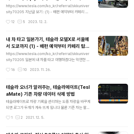
글 내용
쿄 입성 (일본 카페리)
자 싶은 생각에 '닛코' 라는 지역으로 가기로 합니다. 이니
https://www.tesla.com/ko_kr/referral/skkuniver
셜D를 보진 않았지만, 그 만화에 나오는 유명한 코스인 이
sity70205 지난글 보기 : (1) - 배편 예약부터 카페리 탑
로하자카도 '닛코' 로 가는 길에 있습니다. 가기 전에 아침 ..
승까지 https://coran.co.kr/825 내 차 타고 일본가기,
작성시간
12
5
2023. 12. 2.
테슬라 모델X로 서울에서 도쿄까지 (1) - 배편 예약부터 카
페리 탑승까지 일본에 내 차를 타고 여행하겠다는 막연한
목표가 생긴 건, 테슬라 차량을 구매하고 나서였습니다. 같
내 차 타고 일본가기, 테슬라 모델X로 서울에
은 NACS(North American Charging Standard) 충
서 도쿄까지 (1) - 배편 예약부터 카페리 탑승
전 표준을 사용한다는 걸 알게 되면서 내 차를 가지고 테 c
글 내용
까지 (일본 카페리)
oran.co.kr 푹 자고 일어나니 후쿠오카 하카타항 국제여
https://www.tesla.com/ko_kr/referral/skkuniver
객터미널이 반겨줍니다. 도착 자체는 더 일찍 한 것 같은데,
sity70205 일본에 내 차를 타고 여행하겠다는 막연한 목
하선 시간은 오전 7시 30분입니다. 항구가 24시간 운영
표가 생긴 건, 테슬라 차량을 구매하고 나서였습니다. 같은
작성시간
16
10
2023. 11. 26.
이..
NACS(North American Charging Standard) 충전
표준을 사용한다는 걸 알게 되면서 내 차를 가지고 테슬라
수퍼차저에서 충전하면서 돌아다니고 싶다는 생각을 하게
테슬라 오너가 알려주는, 테슬라메이트(Tesl
되었죠. 문제는 그 당시에는 수퍼차저가 지금만큼 많지 않
aMate) 기존 차량 데이터 삭제 방법
아서 후쿠오카부터 그 다음 오카야마 수퍼차저까지 400k
글 내용
m를 충전 없이 가야 했습니다. 못할 건 없지만, 약간 빠듯
테슬라메이트로 차량 기록을 관리하는 도중 차량을 바꾸게
할 수도 있었죠. 그리고 이 당시 제 차량이 리스로 출고된
되면 로그가 두개가 계속 뜨게 됩니다 물론 기존 차는 팔고
모델S 90D라서 갈 수 없었습니다. 차량 일시수출입 제도
넘겼으니 업데이트는 안되고, 마지막 기록을 유지한 상태
작성시간
1
2
2021. 12. 5.
를 이용하여 내차로 일본을 가려면 자기..
로 이어지는 것이죠. 그러면 위에 사진 처럼 계~속 창 두개
가 떠서 불편합니다. ​이럴 경우, 기존 차량 데이터 삭제 방
법입니다. 시놀로지 설치 기준으로 이야기합니다. 우선 da