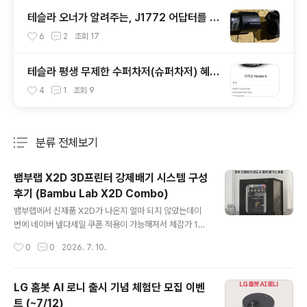
테슬라 오너가 알려주는, J1772 어답터를 이
용하여 공용 완속 충전기 이용하기
6
2
조회
17
테슬라 평생 무제한 수퍼차저(슈퍼차저) 혜택
이 함께 이양되는 중고 매물이 있다! (Feat.
4
1
조회
9
리스 승계)
분류 전체보기
주요 글 목록
뱀부랩 X2D 3D프린터 강제배기 시스템 구성
후기 (Bambu Lab X2D Combo)
글 내용
뱀부랩에서 신제품 X2D가 나온지 얼마 되지 않았는데이
번에 네이버 넾다세일 쿠폰 적용이 가능해져서 체감가 110
만원대까지 내려오는 최저가로 풀렸습니다.3D프린터에
작성시간
0
0
2026. 7. 10.
대해 막연하게만 생각하다가, 이번에 좋은 기회가 되어서
구매하게 되었습니다.집에 아이가 있기 때문에 3D프린터
에서 발생하는 미세먼지와 유해가스에 대해 강제배기 시스
LG 홈봇 AI 로니 출시 기념 체험단 모집 이벤
템 구성이 필요했고pla를 쓸 경우에는 x2d가 챔버형이라
트 (~7/12)
배기라인만 잘 빼주면 문제 없다고들 하나,그래도 철저하