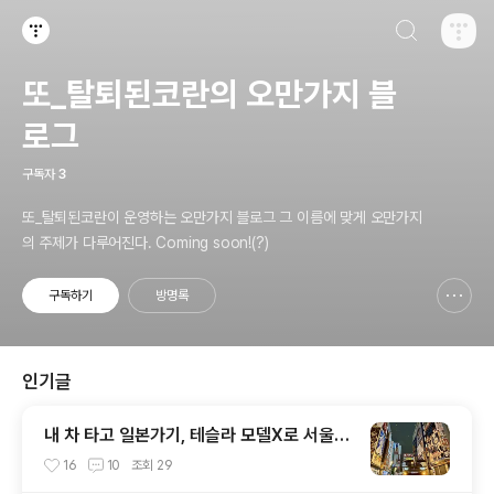
검색하기
티스토리
또_탈퇴된코란의 오만가지 블
로그
구독자
3
또_탈퇴된코란이 운영하는 오만가지 블로그 그 이름에 맞게 오만가지
의 주제가 다루어진다. Coming soon!(?)
구독하기
방명록
신고하기 레이어
열기
인기글
내 차 타고 일본가기, 테슬라 모델X로 서울에
서 도쿄까지 (1) - 배편 예약부터 카페리 탑승
16
10
조회
29
까지 (일본 카페리)