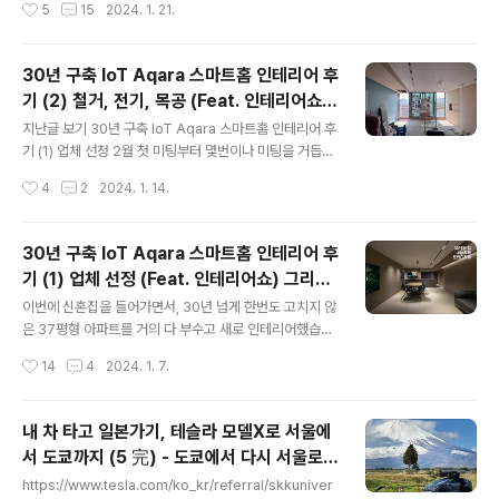
작성시간
5
15
2024. 1. 21.
면 좋겠습니다. 그리고 뻗어버린 차들의 공통점은 1. 8만
리가 들어갑니다. 필름 시공 과정이 조금 독특했는데, 맞댐
키..
시공이 가능한 필름 디자인이라 미리 사진처럼 벽에 초벌
(?) 작업을 해줍니다. 필름과 필름이 맞대어지는 곳은, 수축
30년 구축 IoT Aqara 스마트홈 인테리어 후
과 팽창으로 벌어져서 뒤에 목공면이 보이게 되는데 미리
기 (2) 철거, 전기, 목공 (Feat. 인테리어쇼)
필름과 필름 사이 공간에 필름을 작은 면적으로 깔아줘서,
글 내용
그리드디자인 인쇼스타일
필름이 벌어져도 뒤에 필름이 보여 티가 안나게 합니다. 이
지난글 보기 30년 구축 IoT Aqara 스마트홈 인테리어 후
러면 장점이, 필름 시공시 어쩔 수 없이 생기는 분절라인이
기 (1) 업체 선정 2월 첫 미팅부터 몇번이나 미팅을 거듭한
사라지게 되어서 벽면 한판이 통째로 이어져보이는 일체감
끝에 잠정 레이아웃이 나왔습니다. 그리고 마침내 철거날
작성시간
4
2
2024. 1. 14.
을 느낄 수 있게 됩니다. 대신 공수가 더 많이 드므로 돈이 ..
이 다가왔습니다. 공사 안내문도 붙으니 이제 인테리어 공
사가 들어간다는 실감이 납니다. 그런데 아파트 엘레베이
터가 보양작업을 하기 전에 이미 보양이 되어있었는데... 마
30년 구축 IoT Aqara 스마트홈 인테리어 후
침 저희 집이 인테리어를 할 때, 바로 밑에 집도 인테리어를
기 (1) 업체 선정 (Feat. 인테리어쇼) 그리드
하고 있었습니다. 서로 소음 심한 날도 조금씩 겹쳤었죠. 엘
글 내용
디자인 인쇼스타일
레베이터 보양은 밑에 집을 인테리어 하는 업체가 이미 해
이번에 신혼집을 들어가면서, 30년 넘게 한번도 고치지 않
둔거였습니다. 저희는 감사하게도 그대로 이어서 사용했습
은 37평형 아파트를 거의 다 부수고 새로 인테리어했습니
니다. 승강기 사용료는 조금 비쌌는데, 구축 아파트에 엘레
다. 이 후기 시리즈는 제가 인생 처음 인테리어를 진행하면
작성시간
14
4
2024. 1. 7.
베이터도 1개 뿐이기 때문에 인테리어 공사 중 불편하실 분
서, 그리고 온갖 IoT를 집 전체에 적용하면서 겪고 얻은 경
들이 계실테니 어쩔 수..
험을 담은 글입니다. 이왕 풀 인테리어를 진행하는 겸 집안
의 기본적인 구성 요소들, 즉 가전, 조명, 스위치, 도어락, 도
내 차 타고 일본가기, 테슬라 모델X로 서울에
어벨, 온도조절기, 로봇청소기, 베스히터(휴젠트st), 건조
서 도쿄까지 (5 完) - 도쿄에서 다시 서울로
대, 수건걸이, 비데 등 거의 모든 부분을 IoT로 적용하게 되
글 내용
(일본 카페리)
었습니다. IoT 이야기는 뒤에 하도록 하고, 인테리어 진행
https://www.tesla.com/ko_kr/referral/skkuniver