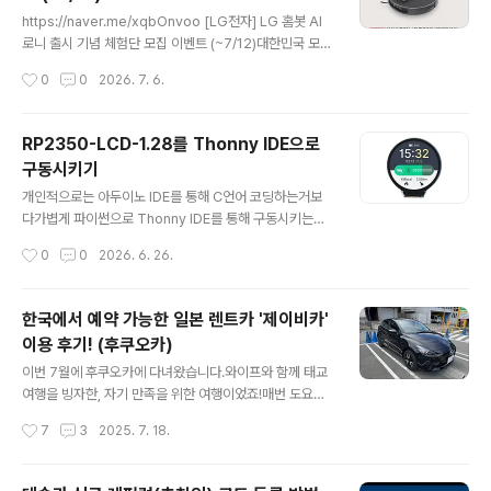
글 내용
게 배기하기 위해 이중챔버 + 샷시배기 + 공기질감지 +
https://naver.me/xqbOnvoo [LG전자] LG 홈봇 AI
자동 배기on/off 시스템으로 구성하기로 하였습니다.#구
로니 출시 기념 체험단 모집 이벤트 (~7/12)대한민국 모임
매 준비물1. 이중챔버 (구매처 : 타오바오 Link, 약 49,000
의 시작, 네이버 카페cafe.naver.com #LG전자 #LG청
작성시간
0
0
2026. 7. 6.
원)이중챔버는 타오바오에서 222위안 정도에 국내무료배
소로봇 #LG홈봇로니 #LG홈봇AI로니 #LGHOMEBOT
송으로 직배 주문을 했습니다.여러 제..
RONi #LG로니 #로니 #청소로봇 #로봇청소기 #스팀로
봇청소기 #로봇청소기신제품 #로봇청소기추천 #로청
RP2350-LCD-1.28를 Thonny IDE으로
구동시키기
글 내용
개인적으로는 아두이노 IDE를 통해 C언어 코딩하는거보
다가볍게 파이썬으로 Thonny IDE를 통해 구동시키는게
편리해서 이 방법을 남겨둡니다.1. 파이썬 구동용 펌웨어 입
작성시간
0
0
2026. 6. 26.
히기원형 디스플레이용 펌웨어 (4mb 메모리)우선 파이썬
을 구동할 수 있게 펌웨어를 입혀줘야합니다.RP2350인
데 원형 스크린이시면 위에 파일을 받으시고사각 디스플레
한국에서 예약 가능한 일본 렌트카 '제이비카'
이 1.47인치시라면 아래 펌웨어를 받으시면 됩니다.사각
이용 후기! (후쿠오카)
디스플레이용 펌웨어 (16mb 메모리) [26.07.18 추가] R
글 내용
P2350-LCD-0.85 사각형 쓰시는 분들은 아래 펌웨어로
이번 7월에 후쿠오카에 다녀왔습니다.와이프와 함께 태교
[26.08.04 추가] ESP32 C3 0.71 원형 쓰시는 분들은
여행을 빙자한, 자기 만족을 위한 여행이었죠!매번 도요타
아래 펌웨어로 방법1 : Boot(빨간색 표시) 버튼을 누른 상
렌트카 같은 곳만 이용하다가이번에 한국에서 직접 한국홈
작성시간
7
3
2025. 7. 18.
태에서 USB C 연결 후 버튼에서 손을 땐다.방법2 :..
페이지를 통해 예약 가능한 '제이비카( http://www.jb-ca
r.co.kr/ )' 를 이용해보았습니다.이용방법은 매우 간단합
니다.일단 날짜와 시간을 고릅니다저는 첫째날이 아니라