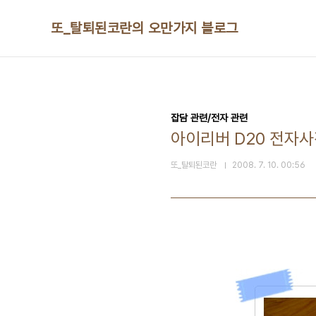
본문 바로가기
또_탈퇴된코란의 오만가지 블로그
잡담 관련/전자 관련
아이리버 D20 전자
또_탈퇴된코란
2008. 7. 10. 00:56