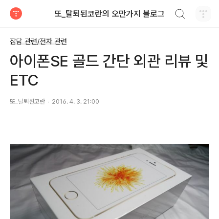
검색하기
또_탈퇴된코란의 오만가지 블로그
티스토리
잡담 관련/전자 관련
아이폰SE 골드 간단 외관 리뷰 및
ETC
또_탈퇴된코란
2016. 4. 3. 21:00