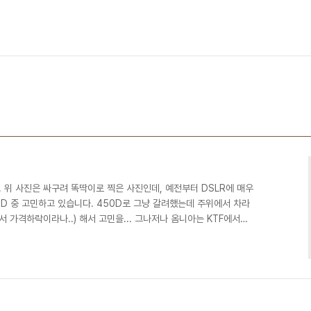
 위 사진은 싸구려 똑딱이로 찍은 사진인데, 예전부터 DSLR에 매우
0D 중 고민하고 있습니다. 450D로 그냥 갈려했는데 주위에서 차라
 가격하락이라나..) 해서 고민을... 그나저나 옴니아는 KTF에서
음.. 솔직히 요즘 판도를 보면 T옴니아 말고는 살만한 스펙의 제품
녀석이라 할 수 있죠... 라지만 출혈이 심한건 사실.. 일단 스마트폰
적응해보아야겠습니다. 이래저래 이제부터 쓰게 될 기능들이 많아서
이 지나봐야 알겠죠 -0-;; 잘못하면 단..