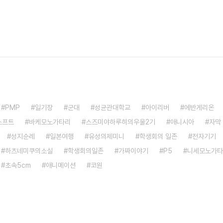
PMP
일기장
군대
성균관대학교
아이리버
에반게리온
소프트
바케모노가타리
스즈미야하루히의우울2기
애니시아
자막
성지순례
일본여행
유성의제미니
학생회의 일존
전자기기
하츠네미쿠의소실
학생회의일존
가짜이야기
P5
니세모노가타
초속5cm
애니메이션
코원