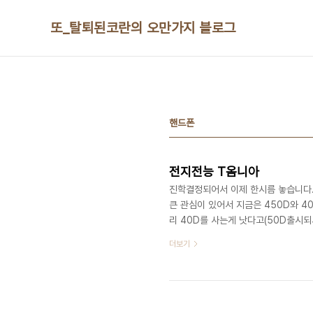
본문 바로가기
또_탈퇴된코란의 오만가지 블로그
핸드폰
전지전능 T옴니아
진학결정되어서 이제 한시름 놓습니다.
큰 관심이 있어서 지금은 450D와 4
리 40D를 사는게 낫다고(50D출시되서
SKT로 번호이동하면서 구매했습니다. 
더보기
이 보이질 않아서 어쩔 수 없이 선택한 
은 활용하기 어렵다고하는데, 열심히 
잘 해낼 것 같은 기분입니디만, 뭐 시간