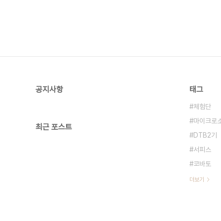
공지사항
태그
체험단
마이크로
최근 포스트
DTB2기
서피스
코바토
더보기