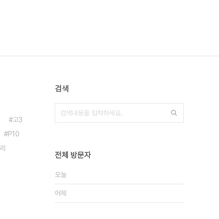
검색
고3
P10
리
전체 방문자
오늘
어제