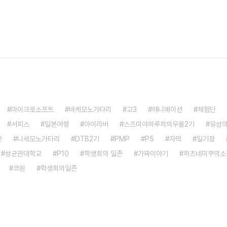
마이크로소프트
바케모노가타리
고3
애니메이션
체험단
서피스
일본여행
아이리버
스즈미야하루히의우울2기
유성
온
니세모노가타리
DTB2기
PMP
P5
자막
일기장
성균관대학교
P10
학생회의 일존
가짜이야기
하츠네미쿠의소
코원
학생회의일존