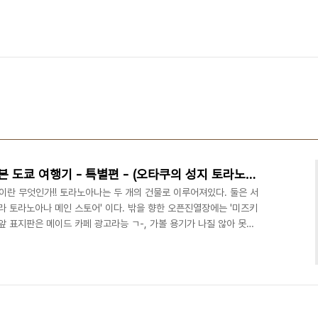
또탈퇴된코란의 오만가지 일본 도쿄 여행기 - 특별편 - (오타쿠의 성지 토라노아나 & 애니메이트 편)
이란 무엇인가!! 토라노아나는 두 개의 건물로 이루어져있다. 둘은 서
라 토라노아나 메인 스토어' 이다. 밖을 향한 오픈진열장에는 '미즈키
 앞 표지판은 메이드 카페 광고라능 ㄱ-, 가볼 용기가 나질 않아 못갔
 찰칵! 가운데에 동그라미 쳐둔 것이 보이는가? 분석하라, 어떤 장면인
지상 8층까지 있으며 6,7,8층은 뭔진 모르겠지만 Staff Only 지
~! 5층은 피규어들이 판매되고 있다.. 5층 도착하자마자 찍은 유리
어들이.. 피규어는 별..