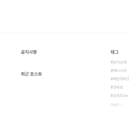
공지사항
태그
성지순례
애니시아
최근 포스트
에반게리
코바토
초속5cm
더보기