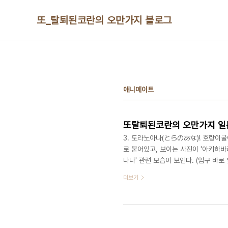
본문 바로가기
또_탈퇴된코란의 오만가지 블로그
애니메이트
3. 토라노아나(とらのあな)! 호랑이굴
로 붙어있고, 보이는 사진이 '아키하바
나나' 관련 모습이 보인다. (입구 바로
다..) 입구 들어가기 전에 먼저 1층을
더보기
지 안다면 당신은 동지다. 지하 1층부터 
역이다. 그러므로 5층으로 먼저 ㄱㄱㅆ
진열창 샷~! 메인 진열장에도 역시 피규