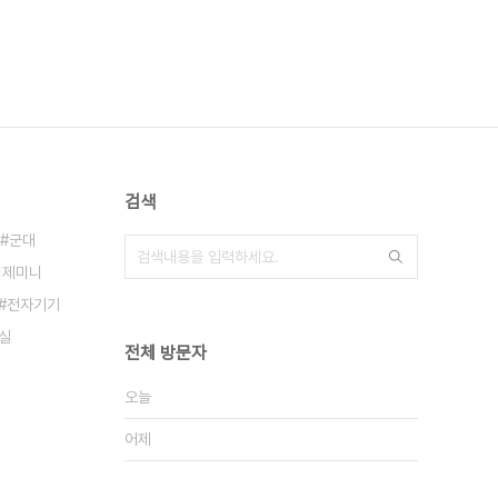
검색
군대
의제미니
전자기기
실
전체 방문자
오늘
어제