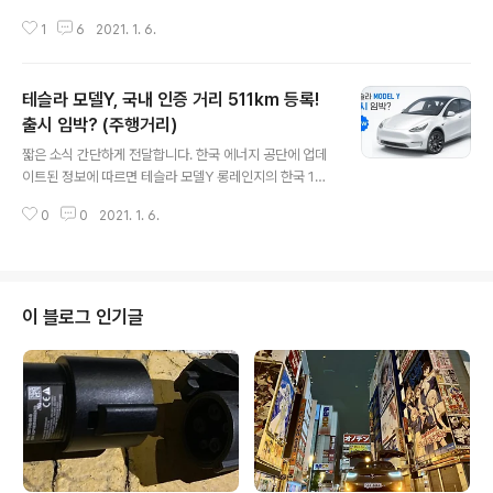
상의 구매자분들이 테슬라 구매시의 추천인 혜택을 못챙겨
1
6
2021. 1. 6.
간 것 같아서 안타까웠는데요, 이번 모델Y에서는 그런 불
상사가 생기지 않도록 자세히 설명해드립니다. 모델Y 출시
후 모델Y 국내 구매 방법, 그대로 따라하셔서 꼭 11만 크레
테슬라 모델Y, 국내 인증 거리 511km 등록!
딧 혜택 놓치지 마세요! 1. 미리 테슬라 홈페이지 로그인 -.
편의상 테슬라 홈페이지에 먼저 로그인해두면 편합니다. -.
출시 임박? (주행거리)
글 내용
회원가입이 아직이시라면, 회원가입 하고 로그인해주세요!
짧은 소식 간단하게 전달합니다. 한국 에너지 공단에 업데
2. 추천인 코드 링크 접속 -. 구입 중에 추천인 코드를 입력
이트된 정보에 따르면 테슬라 모델Y 롱레인지의 한국 1회
하는 것이 절대 아닙니다. -. 반드시 추천인 '링크' 를 통해
충전주행거리는 511km로 모델3 리프레쉬 모델보다 길다
서 구매햐아합니다. -. 아래 추천인 '링크' 로 접속해주세요!
0
0
2021. 1. 6.
는 것을 알 수 있습니다. 이미지에 적힌 출시(예정)일은 한
(..
국 에너지공단에서 임의로 적은 날짜이므로 실제 출시일은
아직 알 수 없습니다. 저온주행거리도 궁금해서 찾아보았
지만, 아직 인증이 완전이 완료된 것이 아닌지 KENCIS(인
증 전산화시스템)에서 조회가 되지 않아서 알순 없었습니
이 블로그 인기글
다. 하지만 모델3의 히트펌프가 모델Y에도 달려있으므로,
모델3처럼 저온에서의 주행거리 감소는 미미할 것으로 예
상됩니다. 테슬라 모델S에 이어서 500km를 넘는 두번째
테슬라 차량의 등장! 모델3보다도 덩치가 큰데 더 긴 주행
거리가 참으로 인상적입니다. 함께보기..