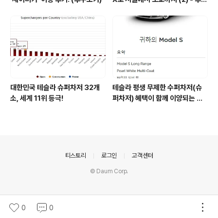
오카,오사카 그리고 도쿄 입성 (일
본 카페리)
대한민국 테슬라 슈퍼차저 32개
테슬라 평생 무제한 수퍼차저(슈
소, 세계 11위 등극!
퍼차저) 혜택이 함께 이양되는 중
고 매물이 있다! (Feat. 리스 승계)
의안내
티스토리
로그인
고객센터
© Daum Corp.
0
0