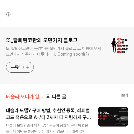
(새창열림)
로그 정보
또_탈퇴된코란의 오만가지 블로그
또_탈퇴된코란이 운영하는 오만가지 블로그 그 이름에 맞게
오만가지의 주제가 다루어진다. Coming soon!(?)
구독하기
더보기
테슬라 오너가 알려주는 시리즈
의 다른 글
테슬라 모델Y 구매 방법, 추천인 등록, 레퍼럴
코드 적용으로 A부터 Z까지 더 저렴하게 구입
글 내용
하는 방법! (리퍼럴 코드)
테슬라 모델3 출시 당시 많은 분들이 정확한 구매 방법을
몰라서 혜택을 놓쳤던 아픈 과거가 있습니다. 대략 절반 이