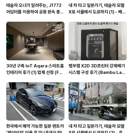
테슬라 오너가 알려주는, J1772
내 차 타고 일본가기, 테슬라 모델
어답터를 이용하여 공용 완속 충전
X로 서울에서 도쿄까지 (1) - 배편
기 이용하기
예약부터 카페리 탑승까지 (일본
카페리)
30년 구축 IoT Aqara 스마트홈
뱀부랩 X2D 3D프린터 강제배기
인테리어 후기 (1) 업체 선정 (Fea
시스템 구성 후기 (Bambu Lab
t. 인테리어쇼) 그리드디자인 인쇼
X2D Combo)
스타일
한국에서 예약 가능한 일본 렌트카
내 차 타고 일본가기, 테슬라 모델
'제이비카' 이용 후기! (후쿠오카)
X로 서울에서 도쿄까지 (2) - 후쿠